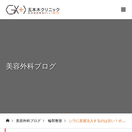
美容外科ブログ
美容外科ブログ
輪郭整形
シワに直接注入するのは古い！ボリュームアップとハリを蘇らせてタルミを治すヒアルロン酸の注入方法
ホーム