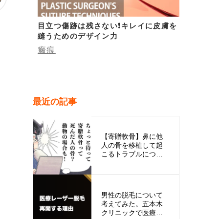
目立つ傷跡は残さない❗キレイに皮膚を
縫うためのデザイン力
瘢痕
最近の記事
【寄贈軟骨】鼻に他
人の骨を移植して起
こるトラブルについ
て
男性の脱毛について
考えてみた。五本木
クリニックで医療レ