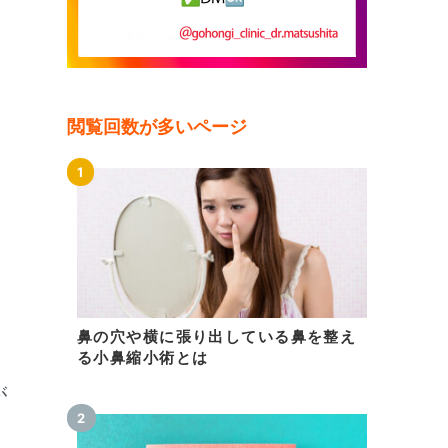
閲覧回数が多いページ
鼻の穴や横に張り出している鼻を整え
る小鼻縮小術とは
が
う