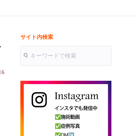
サイト内検索
々
送信
16