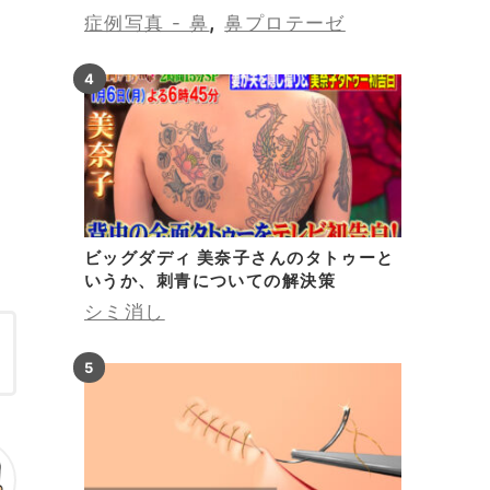
,
症例写真 - 鼻
鼻プロテーゼ
き
ま
ビッグダディ 美奈子さんのタトゥーと
いうか、刺青についての解決策
シミ消し