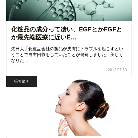
化粧品の成分って凄い、EGFとかFGFと
か最先端医療に近いȄ…
先日大手化粧品会社の製品が皮膚にトラブルを起こすとい
うことで自主回収をしていたことが発覚しました。美しく
なりた…
2013.07.13
輪郭整形