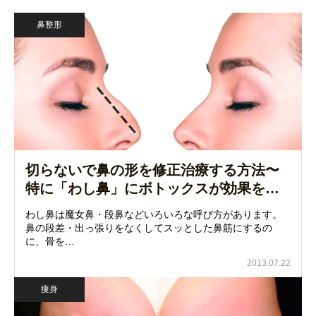
鼻整形
切らないで鼻の形を修正治療する方法〜
特に「わし鼻」にボトックスが効果を…
わし鼻は魔女鼻・段鼻などいろいろな呼び方があります。
鼻の段差・出っ張りをなくしてスッとした鼻筋にするの
に、骨を…
2013.07.22
痩身