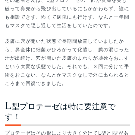
その患者さんは、L型プロテーゼの一部が皮膚を突き
破って鼻先から飛び出しているにもかかわらず、誰に
も相談できず、怖くて病院にも行けず、なんと一年間
もマスクで隠し通して生活をしていたのです。
皮膚に穴が開いた状態で長期間放置していましたか
ら、鼻全体に細菌がひろがって化膿し、膿の混じった
汁が出続け、穴が開いた皮膚のまわりが壊死をおこす
という大変な状態でした。それでも、３回に分けて手
術をおこない、なんとかマスクなしで外に出られると
ころまで回復できました。
L
型プロテーゼは特に要注意で
す！
プロテーゼはその形により大きく分けてL型とI型があ