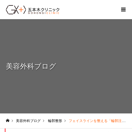
美容外科ブログ
美容外科ブログ
輪郭整形
フェイスラインを整える「輪郭注射」❗新しい脂肪融解注射で小顔に😃
ホーム