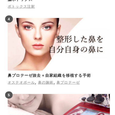
ボトックス注射
鼻プロテーゼ抜去＋自家組織を移植する手術
,
,
オステオポール
鼻の施術
鼻プロテーゼ