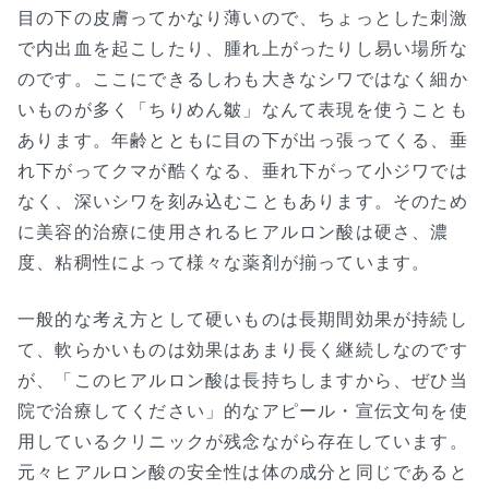
目の下の皮膚ってかなり薄いので、ちょっとした刺激
で内出血を起こしたり、腫れ上がったりし易い場所な
のです。ここにできるしわも大きなシワではなく細か
いものが多く「ちりめん皺」なんて表現を使うことも
あります。年齢とともに目の下が出っ張ってくる、垂
れ下がってクマが酷くなる、垂れ下がって小ジワでは
なく、深いシワを刻み込むこともあります。そのため
に美容的治療に使用されるヒアルロン酸は硬さ、濃
度、粘稠性によって様々な薬剤が揃っています。
一般的な考え方として硬いものは長期間効果が持続し
て、軟らかいものは効果はあまり長く継続しなのです
が、「このヒアルロン酸は長持ちしますから、ぜひ当
院で治療してください」的なアピール・宣伝文句を使
用しているクリニックが残念ながら存在しています。
元々ヒアルロン酸の安全性は体の成分と同じであると