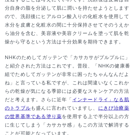
分自身の脂を分泌して肌に潤いを持たせようとします
ので、洗顔後にヒアルロン酸入りの化粧水を使用して
水分を皮膚と化粧水の間に十分保持させてそのうえか
ら油分を含む、美容液や美容クリームを塗って肌を乾
燥から守るという方法は十分効果を期待できます。
NHKのためしてガッテンで「カサカサがプルプルに」
と紹介された方法はこれです。普段、「NHKの健康番
組でためしてガッテンが非常に困ったちゃんなんだよ
ね」と言っている私ですが、これは間違いなくこれか
らの乾燥が気になる季節には必要なスキンケアの方法
だと考えます。さらに近年「
インナードライ」なる肌
のトラブル
も盛んに言われていますし、
にきび治療薬
の世界基準である塗り薬
を使用する上で半分以上の方
に生じてしまう「カサカサ感」もこの方法で解消する
ことが可能となっています。