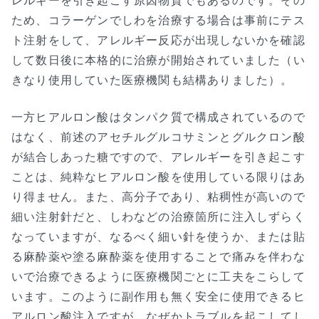
レルギーを引き起こす原因物質でもあるのです。その
ため、コラーゲンでしわを治療する場合は事前にテス
ト注射をして、アレルギー反応が出現しないかを確認
して数日後に本格的に治療が開始されていました（い
きなり使用していた医療機関も結構ありました）。
一方ヒアルロン酸はタンパク質で構成されているので
はなく、前述のアセチルグルコサミンとグルクロン酸
が結合しあった糖ですので、アレルギーを引き起こす
ことは、純粋なヒアルロン酸を使用している限りはあ
り得ません。また、高分子であり、粘稠性が高いので
細い注射針だと、しわなどの治療箇所に注入しずらく
なっていますが、なるべく細い針を使うか、または貼
る麻酔薬や塗る麻酔薬を使用することで痛みを伴わな
いで治療できるように医療機関ごとに工夫をこらして
います。このように副作用も無く安全に使用できるヒ
アルロン酸注入ですが、なぜかトラブルを起こしてし