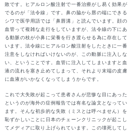
敗です。ヒアルロン酸注射で一番治療がし易く効果が
でるのが「法令線」です。鼻の脇から唇の端にできる
シワで医学用語では「鼻唇溝」と読んでいます。顔の
血管って複雑な走行をしていますが、法令線の下にあ
る動脈の枝が小鼻に栄養を行き渡らせる為に存在して
います。法令線にヒアルロン酸注射をしたときに一番
注意をしなければいけないのが、この動脈に注入しな
い、ということです。血管に注入してしまいますと血
液の流れを塞き止めてしまって、それより末端の皮膚
に血液がいかなくなってしまうからです。
これで大失敗が起こって患者さんが悲惨な目にあった
というのが海外の症例報告では有名な論文となってい
ます。そんな初歩的な失敗（ミスとは呼べません）を
恥ずかしいことに日本のチェーンクリニックが起こし
てメディアに取り上げられています。この壊死してし