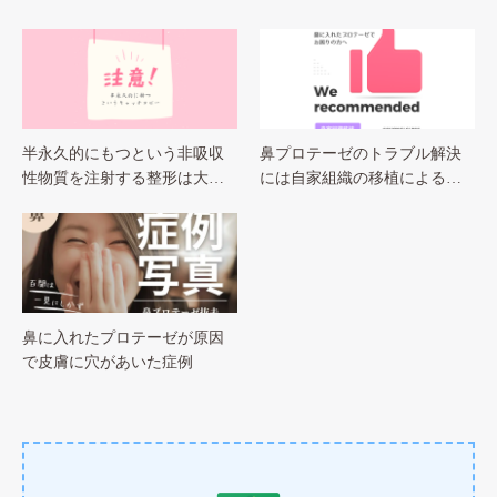
半永久的にもつという非吸収
鼻プロテーゼのトラブル解決
性物質を注射する整形は大…
には自家組織の移植による…
鼻に入れたプロテーゼが原因
で皮膚に穴があいた症例