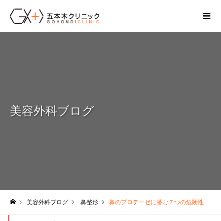
美容外科ブログ
美容外科ブログ
鼻整形
鼻のプロテーゼに潜む７つの危険性
ホーム