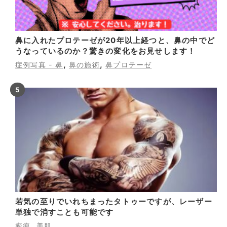
鼻に入れたプロテーゼが20年以上経つと、鼻の中でど
うなっているのか？驚きの変化をお見せします！
,
,
症例写真 - 鼻
鼻の施術
鼻プロテーゼ
若気の至りでいれちまったタトゥーですが、レーザー
単独で消すことも可能です
,
瘢痕
美肌