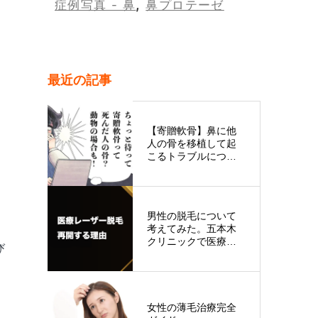
,
症例写真 - 鼻
鼻プロテーゼ
最近の記事
【寄贈軟骨】鼻に他
人の骨を移植して起
こるトラブルについ
て
男性の脱毛について
考えてみた。五本木
クリニックで医療レ
び
ーザー脱毛を…
女性の薄毛治療完全