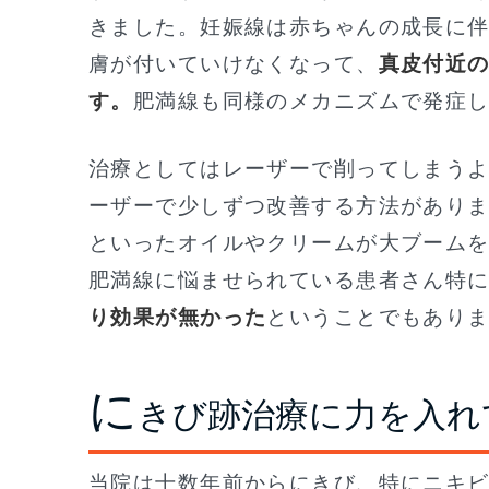
きました。妊娠線は赤ちゃんの成長に
膚が付いていけなくなって、
真皮付近
す。
肥満線も同様のメカニズムで発症
治療としてはレーザーで削ってしまう
ーザーで少しずつ改善する方法があり
といったオイルやクリームが大ブーム
肥満線に悩ませられている患者さん特
り効果が無かった
ということでもあり
に
きび跡治療に力を入れ
当院は十数年前からにきび、特にニキ