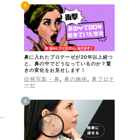
鼻に入れたプロテーゼが20年以上経つ
と、鼻の中でどうなっているのか？驚
きの変化をお見せします！
,
,
症例写真 - 鼻
鼻の施術
鼻プロテ
ーゼ
消
て