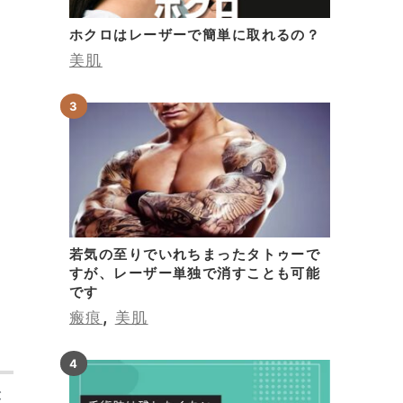
皮
ホクロはレーザーで簡単に取れるの？
美肌
レ
、
・
ま
若気の至りでいれちまったタトゥーで
すが、レーザー単独で消すことも可能
です
,
瘢痕
美肌
が