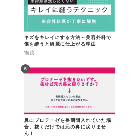
部
を
し
キズをキレイにする方法～美容外科で
傷を縫うと綺麗に仕上がる理由
瘢痕
ち
鼻にプロテーゼを長期間入れていた場
合、抜くだけでは元の鼻に戻りませ
ん！