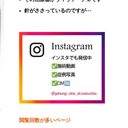
針がささっているのですが⋯
い
線
ご
閲覧回数が多いページ