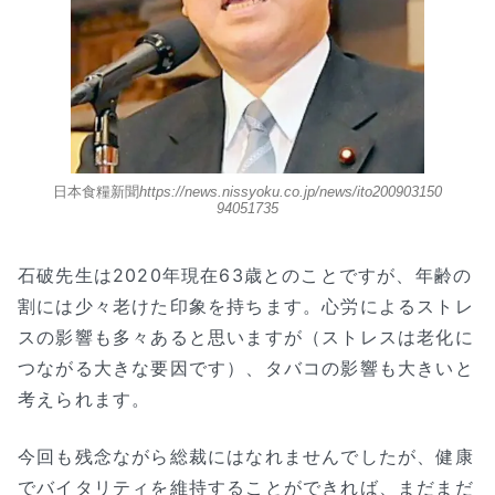
日本食糧新聞
https://news.nissyoku.co.jp/news/ito200903150
94051735
石破先生は2020年現在63歳とのことですが、年齢の
割には少々老けた印象を持ちます。心労によるストレ
スの影響も多々あると思いますが（ストレスは老化に
つながる大きな要因です）、タバコの影響も大きいと
考えられます。
今回も残念ながら総裁にはなれませんでしたが、健康
でバイタリティを維持することができれば、まだまだ