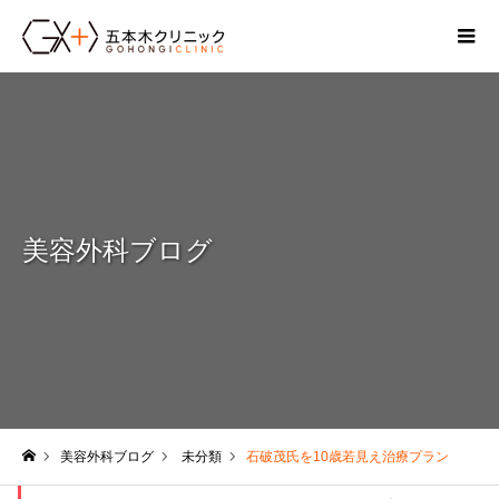
美容外科ブログ
美容外科ブログ
未分類
石破茂氏を10歳若見え治療プラン
ホーム