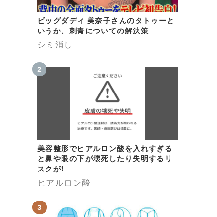
常
ビッグダディ 美奈子さんのタトゥーと
る
いうか、刺青についての解決策
シミ消し
引
っ
療
用
。
美容整形でヒアルロン酸を入れすぎる
と鼻や眼の下が壊死したり失明するリ
スクが❗
に
ヒアルロン酸