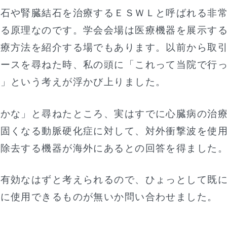
結石や腎臓結石を治療するＥＳＷＬと呼ばれる非
いる原理なのです。学会会場は医療機器を展示す
治療方法を紹介する場でもあります。以前から取
ブースを尋ねた時、私の頭に「これって当院で行
？」という考えが浮かび上りました。
のかな」と尋ねたところ、実はすでに心臓病の治
が固くなる動脈硬化症に対して、対外衝撃波を使
を除去する機器が海外にあるとの回答を得ました
も有効なはずと考えられるので、ひょっとして既
系に使用できるものが無いか問い合わせました。