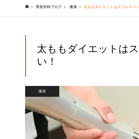
美容外科ブログ
痩身
太ももダイエットはスリムスペ
ホーム
太ももダイエットは
い！
痩身