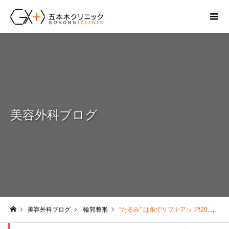
美容外科ブログ
美容外科ブログ
輪郭整形
“たるみ” は糸でリフトアップ❗20種類以上もあるスレッドリフトの糸の選び方が分からない？→専門の医師が回答します
ホーム