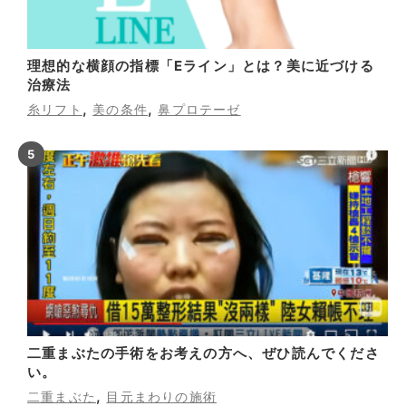
理想的な横顔の指標「Eライン」とは？美に近づける
治療法
,
,
糸リフト
美の条件
鼻プロテーゼ
二重まぶたの手術をお考えの方へ、ぜひ読んでくださ
い。
,
二重まぶた
目元まわりの施術