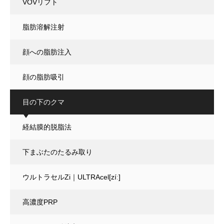
VOVリフト
脂肪溶解注射
顔への脂肪注入
顔の脂肪吸引
目の下のクマ
経結膜的脱脂法
下まぶたのたるみ取り
ウルトラセルZi｜ULTRAcel[zíː]
高濃度PRP