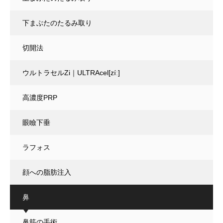
下まぶたのたるみ取り
切開法
ウルトラセルZi｜ULTRAcel[zíː]
高濃度PRP
眼瞼下垂
ラフォス
顔への脂肪注入
鼻
鼻筋の手術