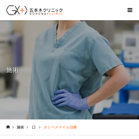
施術
施術
口
ガミースマイル治療
ホーム