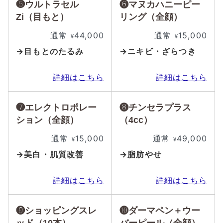
❺ウルトラセル
❻マヌカハニーピー
Zi（目もと）
リング（全顔）
通常
44,000
通常
15,000
¥
¥
→目もとのたるみ
→ニキビ・ざらつき
詳細はこちら
詳細はこちら
❼エレクトロポレー
❽チンセラプラス
ション（全顔）
（4cc）
通常
15,000
通常
49,000
¥
¥
→美白・肌質改善
→脂肪やせ
詳細はこちら
詳細はこちら
❾ショッピングスレ
❿ダーマペン＋ウー
ッド（10本）
バーピール（全顔）