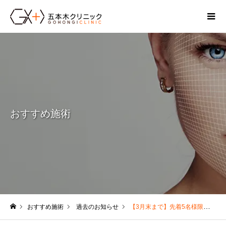
おすすめ施術
おすすめ施術
過去のお知らせ
【3月末まで】先着5名様限定PRP
ホーム