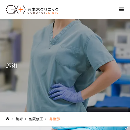
施術
施術
他院修正
鼻整形
ホーム