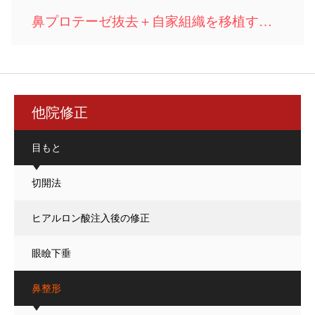
鼻プロテーゼ抜去＋自家組織を移植する手術
他院修正
目もと
切開法
ヒアルロン酸注入後の修正
眼瞼下垂
鼻整形