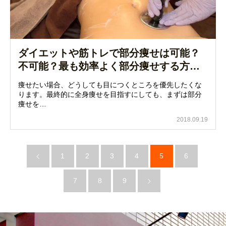
ダイエットや筋トレで部分痩せは可能？
不可能？最も効率よく部分痩せする方…
痩せたい場合、どうしても目につくところを優先したくな
ります。最終的に全身痩せを目指すにしても、まずは部分
痩せを…
2018.09.19
1
2
3
4
5
6
7
8
9