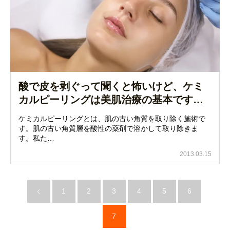
酸で皮を剥ぐって聞くと怖いけど、ケミ
カルピーリングは美肌治療の基本です…
ケミカルピーリングとは、肌の古い角質を取り除く施術で
す。肌の古い角質層を酸性の薬剤で溶かして取り除きま
す。私た…
2013.03.15
1
2
3
4
5
6
7